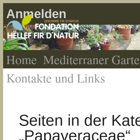
Anmelden
Home
Mediterraner Gart
Kontakte und Links
Seiten in der Kat
„Papaveraceae“