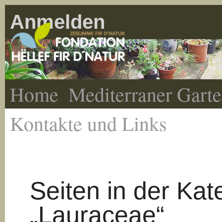
Anmelden
Home
Mediterraner Gart
Kontakte und Links
Seiten in der Kat
„Lauraceae“