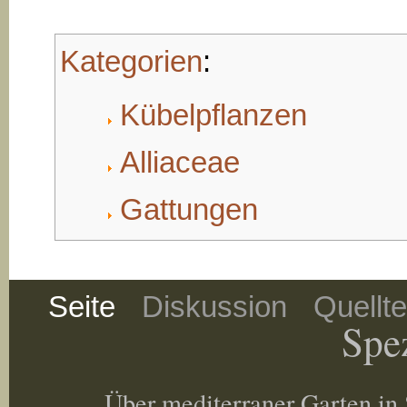
Kategorien
:
Kübelpflanzen
Alliaceae
Gattungen
Seite
Diskussion
Quellt
Spez
Über mediterraner Garten in