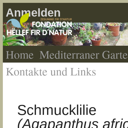
Anmelden
Home
Mediterraner Gart
Kontakte und Links
Schmucklilie
(Agapanthus afri