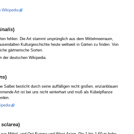
n Wikipedia
inalis
)
rten fehlen. Die Art stammt ursprünglich aus dem Mittelmeerraum,
tausendalten Kulturgeschichte heute weltweit in Gärten zu finden. Von
eiche gärtnerische Sorten.
 in der deutschen Wikipedia.
ens
)
 Salbei besticht durch seine auffälligen recht großen, enzianblauen
mmende Art ist bei uns nicht winterhart und muß als Kübelpflanze
erden.
ipedia
 sclarea
)
aus Mittel- und Ost-Europa und West-Asien. Die 1 bis 1,50 m hohe