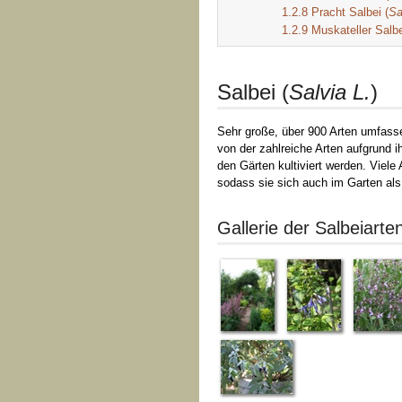
1.2.8
Pracht Salbei (
Sa
1.2.9
Muskateller Salbe
Salbei (
Salvia L.
)
Sehr große, über 900 Arten umfasse
von der zahlreiche Arten aufgrund i
den Gärten kultiviert werden. Viele 
sodass sie sich auch im Garten al
Gallerie der Salbeiart