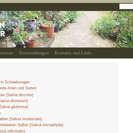
entrum
Veranstaltungen
Kontakte und Links
n in Schwebsingen
erte Arten und Sorten
ei (
Salvia discolor
)
alvia divinorum
)
Salvia glutinosa
)
a
albei (
Salvia involucrata
)
isbeeren Salbei (
Salvia microphylla
)
lvia officinalis
)