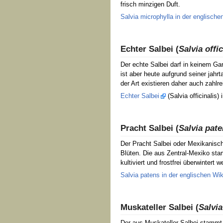
frisch minzigen Duft.
Salvia microphylla in der englische
Echter Salbei (
Salvia offic
Der echte Salbei darf in keinem Ga
ist aber heute aufgrund seiner jahr
der Art existieren daher auch zahlr
Echter Salbei
(Salvia officinalis)
Pracht Salbei (
Salvia pat
Der Pracht Salbei oder Mexikanische
Blüten. Die aus Zentral-Mexiko sta
kultiviert und frostfrei überwintert w
Salvia patens in der englischen Wik
Muskateller Salbei (
Salvia
Der aus Muskateller Salbei stammt 