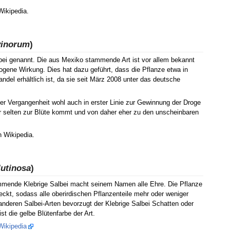
Wikipedia.
vinorum
)
ei genannt. Die aus Mexiko stammende Art ist vor allem bekannt
ogene Wirkung. Dies hat dazu geführt, dass die Pflanze etwa in
del erhältlich ist, da sie seit März 2008 unter das deutsche
der Vergangenheit wohl auch in erster Linie zur Gewinnung der Droge
nur selten zur Blüte kommt und von daher eher zu den unscheinbaren
 Wikipedia.
lutinosa
)
mmende Klebrige Salbei macht seinem Namen alle Ehre. Die Pflanze
eckt, sodass alle oberirdischen Pflanzenteile mehr oder weniger
e anderen Salbei-Arten bevorzugt der Klebrige Salbei Schatten oder
ist die gelbe Blütenfarbe der Art.
Wikipedia