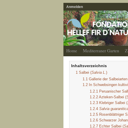
Anmelden
Home
Mediterraner Garten
Z
Inhaltsverzeichnis
1
Salbei (
Salvia L.
)
1.1
Gallerie der Salbeiarte
1.2
In Schwebsingen kultivi
1.2.1
Peruanischer Salb
1.2.2
Azteken-Salbei (
S
1.2.3
Klebriger Salbei (
1.2.4
Salvia guaranitic
1.2.5
Rosenblättriger S
1.2.6
Schwarzer Johann
1.2.7
Echter Salbei (
Sa