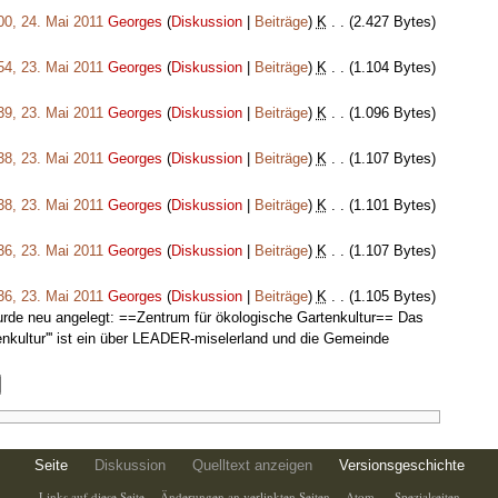
00, 24. Mai 2011
‎
Georges
(
Diskussion
|
Beiträge
)
‎
K
. .
(2.427 Bytes)
54, 23. Mai 2011
‎
Georges
(
Diskussion
|
Beiträge
)
‎
K
. .
(1.104 Bytes)
39, 23. Mai 2011
‎
Georges
(
Diskussion
|
Beiträge
)
‎
K
. .
(1.096 Bytes)
38, 23. Mai 2011
‎
Georges
(
Diskussion
|
Beiträge
)
‎
K
. .
(1.107 Bytes)
38, 23. Mai 2011
‎
Georges
(
Diskussion
|
Beiträge
)
‎
K
. .
(1.101 Bytes)
36, 23. Mai 2011
‎
Georges
(
Diskussion
|
Beiträge
)
‎
K
. .
(1.107 Bytes)
36, 23. Mai 2011
‎
Georges
(
Diskussion
|
Beiträge
)
‎
K
. .
(1.105 Bytes)
urde neu angelegt: ==Zentrum für ökologische Gartenkultur== Das
tenkultur''' ist ein über LEADER-miselerland und die Gemeinde
Seite
Diskussion
Quelltext anzeigen
Versionsgeschichte
Links auf diese Seite
Änderungen an verlinkten Seiten
Atom
Spezialseiten