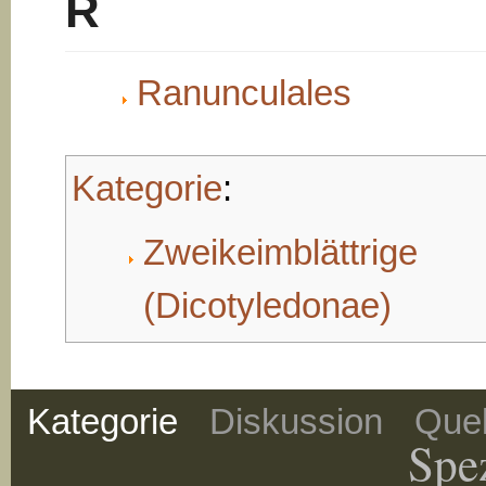
R
Ranunculales
Kategorie
:
Zweikeimblättrige
(Dicotyledonae)
Kategorie
Diskussion
Quel
Spez