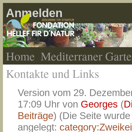
Anmelden
Home
Mediterraner Gart
Kontakte und Links
Version vom 29. Dezember
17:09 Uhr von
Georges
(
D
Beiträge
)
(Die Seite wurde
angelegt:
category:Zweikei