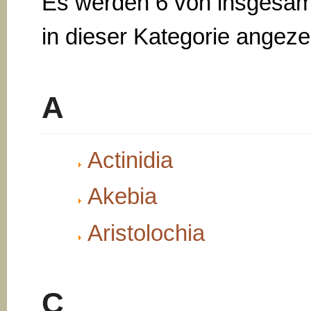
Es werden 6 von insgesam
in dieser Kategorie angezei
A
Actinidia
Akebia
Aristolochia
C