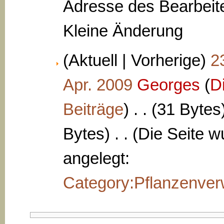
Adresse des Bearbeite
Kleine Änderung
(Aktuell | Vorherige)
2
Apr. 2009
‎
Georges
(
D
Beiträge
)
‎
. .
(31 Bytes
Bytes)
‎
. .
(Die Seite w
angelegt:
Category:Pflanzenve