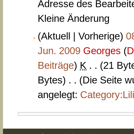
Adresse des Bearbeite
Kleine Änderung
(Aktuell | Vorherige)
0
Jun. 2009
‎
Georges
(
D
Beiträge
)
‎
K
. .
(21 Byt
Bytes)
‎
. .
(Die Seite w
angelegt:
Category:Lil