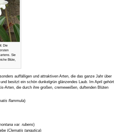
l. Die
ersten
artens. Sie
eiche Blüte,
onders auffälligen und attraktiven Arten, die das ganze Jahr über
ün und besitzt ein schön dunkelgrün glänzendes Laub. Im April gehört
is-Arten, die durch ihre großen, cremeweißen, duftenden Blüten
atis flammula
)
montana var. rubens
)
ebe (
Clematis tangutica
)