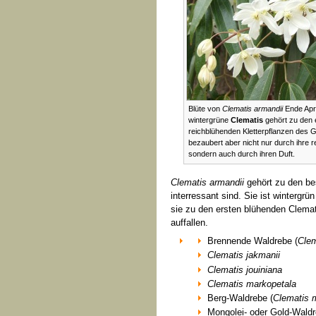
Blüte von
Clematis armandii
Ende Apri
wintergrüne
Clematis
gehört zu den 
reichblühenden Kletterpflanzen des G
bezaubert aber nicht nur durch ihre r
sondern auch durch ihren Duft.
Clematis armandii
gehört zu den bes
interressant sind. Sie ist wintergr
sie zu den ersten blühenden Clemat
auffallen.
Brennende Waldrebe (
Clem
Clematis jakmanii
Clematis jouiniana
Clematis markopetala
Berg-Waldrebe (
Clematis 
Mongolei- oder Gold-Waldr